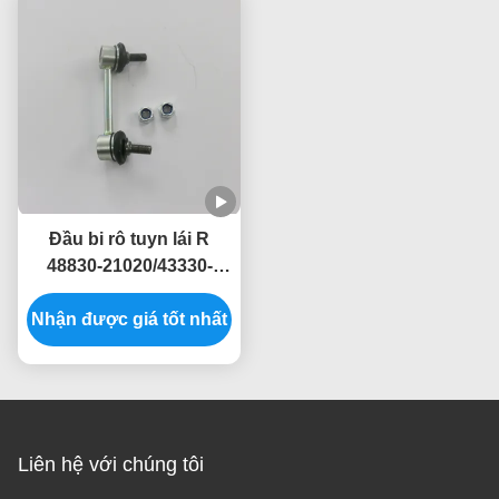
Đầu bi rô tuyn lái R
48830-21020/43330-
21020 cho Toyota
Nhận được giá tốt nhất
Avensis Hatchback /
Sedan
Liên hệ với chúng tôi