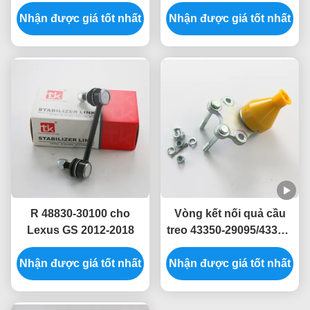
0K010 / SL-A245 cho
khiển hệ thống treo L
Nhận được giá tốt nhất
Toyota Fortuner 2016-
Nhận được giá tốt nhất
48840-30030
2020
R 48830-30100 cho
Vòng kết nối quả cầu
Lexus GS 2012-2018
treo 43350-29095/43350-
29065 cho Toyota Hiace
Nhận được giá tốt nhất
Nhận được giá tốt nhất
III Van