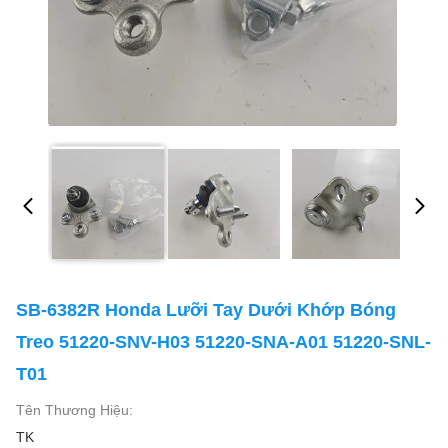
SB-6382R Honda Lưỡi Tay Dưới Khớp Bóng
Treo 51220-SNV-H03 51220-SNA-A01 51220-SNL-
T01
Tên Thương Hiệu:
TK