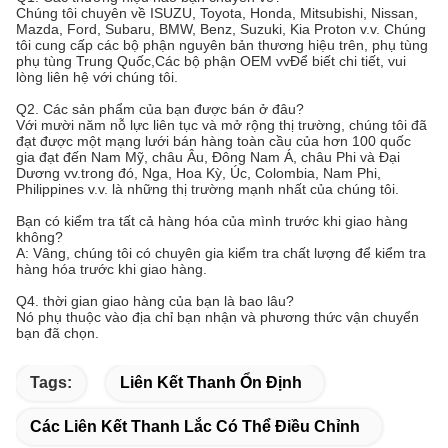
Chúng tôi chuyên về ISUZU, Toyota, Honda, Mitsubishi, Nissan,
Mazda, Ford, Subaru, BMW, Benz, Suzuki, Kia Proton v.v. Chúng
tôi cung cấp các bộ phận nguyên bản thương hiệu trên, phụ tùng
phụ tùng Trung Quốc,Các bộ phận OEM vvĐể biết chi tiết, vui
lòng liên hệ với chúng tôi.
Q2. Các sản phẩm của bạn được bán ở đâu?
Với mười năm nỗ lực liên tục và mở rộng thị trường, chúng tôi đã
đạt được một mạng lưới bán hàng toàn cầu của hơn 100 quốc
gia đạt đến Nam Mỹ, châu Âu, Đông Nam Á, châu Phi và Đại
Dương vv.trong đó, Nga, Hoa Kỳ, Úc, Colombia, Nam Phi,
Philippines v.v. là những thị trường mạnh nhất của chúng tôi.
Bạn có kiểm tra tất cả hàng hóa của mình trước khi giao hàng
không?
A: Vâng, chúng tôi có chuyên gia kiểm tra chất lượng để kiểm tra
hàng hóa trước khi giao hàng.
Q4. thời gian giao hàng của bạn là bao lâu?
Nó phụ thuộc vào địa chỉ bạn nhận và phương thức vận chuyển
bạn đã chọn.
Tags:
Liên Kết Thanh Ổn Định
Các Liên Kết Thanh Lắc Có Thể Điều Chỉnh