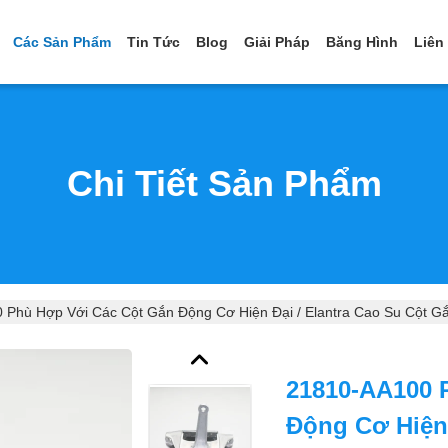
Các Sản Phẩm
Tin Tức
Blog
Giải Pháp
Băng Hình
Liên
Chi Tiết Sản Phẩm
 Phù Hợp Với Các Cột Gắn Động Cơ Hiện Đại / Elantra Cao Su Cột 
21810-AA100 
Động Cơ Hiện 