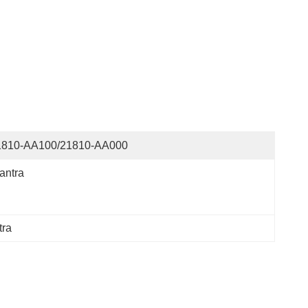
1810-AA100/21810-AA000
antra
tra