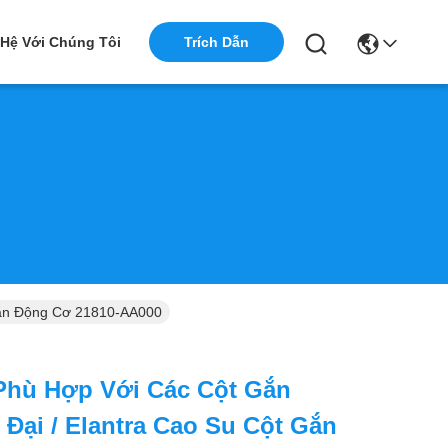
 Hệ Với Chúng Tôi
Trích Dẫn
Gắn Động Cơ 21810-AA000
Phù Hợp Với Các Cột Gắn
Đại / Elantra Cao Su Cột Gắn