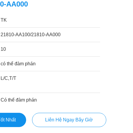
10-AA000
TK
21810-AA100/21810-AA000
10
có thể đàm phán
L/C,T/T
Có thể đàm phán
ốt Nhất
Liên Hệ Ngay Bây Giờ