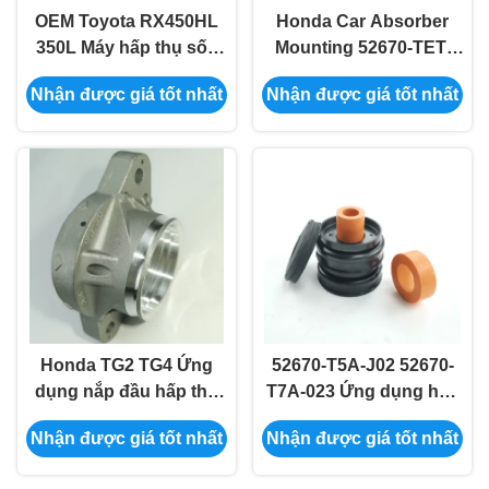
OEM Toyota RX450HL
Honda Car Absorber
350L Máy hấp thụ sốc
Mounting 52670-TET-
phía trước 48609-0E060
H01 52670-TVA-A02 cho
Nhận được giá tốt nhất
Nhận được giá tốt nhất
48609-48080
FE3 FC1/7 FE1 FK7
Honda TG2 TG4 Ứng
52670-T5A-J02 52670-
dụng nắp đầu hấp thụ
T7A-023 Ứng dụng hấp
52670-TBA-A01 52670-
thụ Honda GK5 T9A RU
Nhận được giá tốt nhất
Nhận được giá tốt nhất
TBG-A01 52670-TLA-
A02