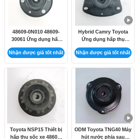
48609-0N010 48609-
Hybrid Camry Toyota
30061 Ứng dụng hấp
Ứng dụng hấp thụ
thụ sốc phía trước cho
48609-06410 48609-
Nhận được giá tốt nhất
Nhận được giá tốt nhất
Toyota GRS18#
06401 48609-06400
Toyota NSP15 Thiết bị
ODM Toyota TNG40 Máy
hấp thụ sốc xe 48609-
hút nước phía sau