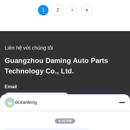
1
2
Liên hệ với chúng tôi
Guangzhou Daming Auto Parts
Technology Co., Ltd.
Email
13060618803@163.com
oceanfeng
Địa chỉ của tôi
4:10 PM