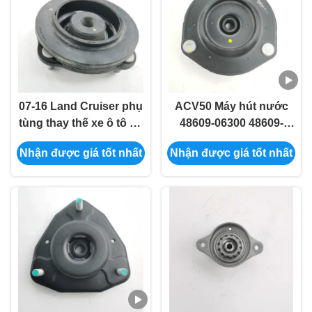
07-16 Land Cruiser phụ
ACV50 Máy hút nước
tùng thay thế xe ô tô ốp
48609-06300 48609-
hấp thụ 48609-60070
06340
Nhận được giá tốt nhất
Nhận được giá tốt nhất
48609-0C030