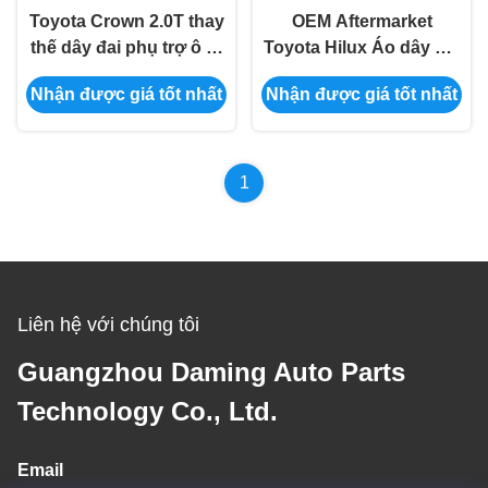
Toyota Crown 2.0T thay
OEM Aftermarket
thế dây đai phụ trợ ô tô
Toyota Hilux Áo dây đai
16620-36061
ô tô 16620-0C011
Nhận được giá tốt nhất
Nhận được giá tốt nhất
1
Liên hệ với chúng tôi
Guangzhou Daming Auto Parts
Technology Co., Ltd.
Email