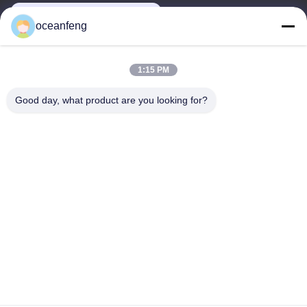
13060618803@163.com
oceanfeng
Địa chỉ của tôi
1:15 PM
Địa chỉ
Good day, what product are you looking for?
181 PEIZHENG NORTH ROAD, SHILING TOWN, HUADU
DISTRICT, GUANGZHOU
Tel
86--13060618803
Chính sách bảo mật
|
Sơ đồ trang web
Chất lượng tốt của Trung Quốc Lắp ráp máy Nhà cung cấp. Bản
quyền © -2026 Guangzhou Daming Auto Parts Technology Co.,