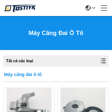
Máy Căng Đai Ô Tô
Tất cả các loại
Máy căng đai ô tô