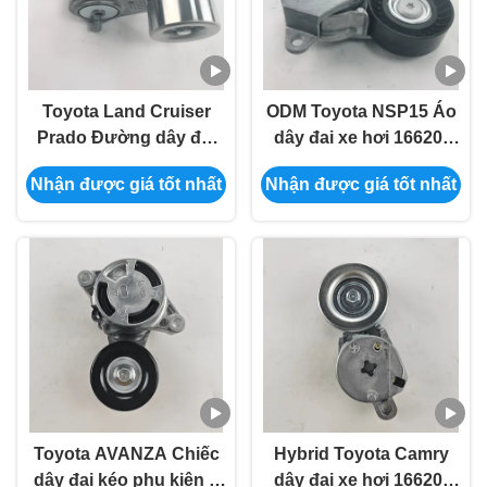
Toyota Land Cruiser
ODM Toyota NSP15 Áo
Prado Đường dây đai
dây đai xe hơi 16620-
đồng hồ xe hơi 16620-
0Y010 16620-47010
Nhận được giá tốt nhất
Nhận được giá tốt nhất
75011 16620-75010
16620-0Y042 16620-
16620-75031 16620-
04042 16620-0Y061
0C011 16620-0C020
Toyota AVANZA Chiếc
Hybrid Toyota Camry
dây đai kéo phụ kiện ô
dây đai xe hơi 16620-