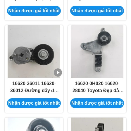
tô 16620-BZ010
36013 16620-0V024
Nhận được giá tốt nhất
Nhận được giá tốt nhất
16620-36011 16620-
16620-0H020 16620-
36012 Đường dây đai
28040 Toyota Đẹp dây
động cơ ô tô 16620-
đai ô tô cho ACV40
Nhận được giá tốt nhất
Nhận được giá tốt nhất
0V020 16620-0V022
ASV40 GSV40
16620-0V050 16620-
0V041