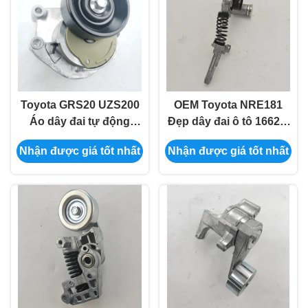
Toyota GRS20 UZS200
OEM Toyota NRE181
Áo dây đai tự động
Đẹp dây đai ô tô 16620-
16620-0W101 16620-
0T020 16620-37030
Nhận được giá tốt nhất
Nhận được giá tốt nhất
0W036