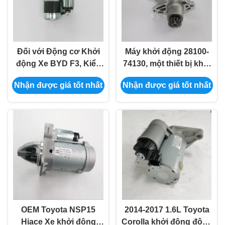
Đối với Động cơ Khởi
Máy khởi động 28100-
động Xe BYD F3, Kiểu
74130, một thiết bị khởi
máy 3708950
động chuyên dụng cho
Nhận được giá tốt nhất
Nhận được giá tốt nhất
động cơ ô tô Toyota"
OEM Toyota NSP15
2014-2017 1.6L Toyota
Hiace Xe khởi động
Corolla khởi động động