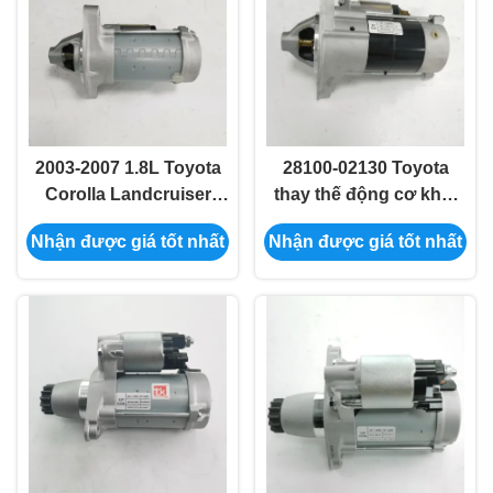
2003-2007 1.8L Toyota
28100-02130 Toyota
Corolla Landcruiser
thay thế động cơ khởi
Động cơ khởi động tự
động cho 2008 Prado
Nhận được giá tốt nhất
Nhận được giá tốt nhất
động 28100-0D140
Hilux