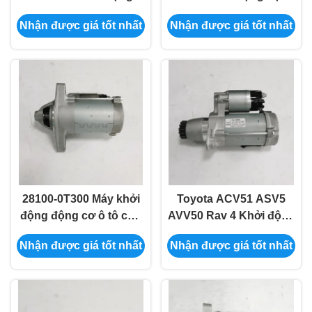
thay thế động cơ 28100-
cơ khởi động 28100-
Nhận được giá tốt nhất
Nhận được giá tốt nhất
0Y120
0T330
28100-0T300 Máy khởi
Toyota ACV51 ASV5
động động cơ ô tô cho
AVV50 Rav 4 Khởi động
Toyota Corolla 2007-
Bộ máy khởi động
Nhận được giá tốt nhất
Nhận được giá tốt nhất
2013 1.6L
28100-0H080