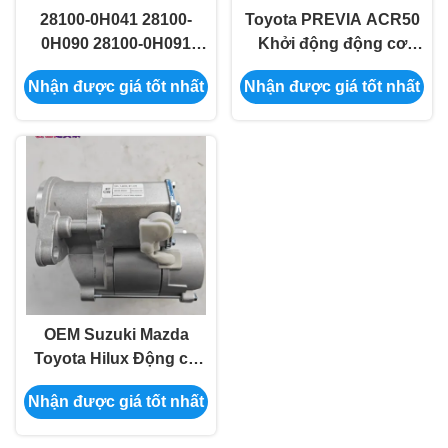
28100-0H041 28100-
Toyota PREVIA ACR50
0H090 28100-0H091
Khởi động động cơ
Toyota ô tô khởi động
Assy 28100-28042
Nhận được giá tốt nhất
Nhận được giá tốt nhất
động cơ cho Pontiac
28100-28052
VIBE MATRIX
OEM Suzuki Mazda
Toyota Hilux Động cơ
khởi động Nhập số
Nhận được giá tốt nhất
28100-35030