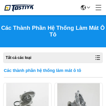
Các Thành Phần Hệ Thống Làm Mát Ô
Tô
Tất cả các loại
Các thành phần hệ thống làm mát ô tô