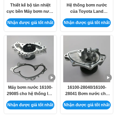
Thiết kế bộ tản nhiệt
Hệ thống bơm nước
cực bền Máy bơm nước
của Toyota Land
cho hệ thống làm mát ô
Cruiser J200 Tundra
Nhận được giá tốt nhất
Nhận được giá tốt nhất
tô Toyota Series 16100-
39515
Máy bơm nước 16100-
16100-28040/16100-
29085 cho hệ thống làm
28041 Bơm nước cho
mát động cơ Toyota
hệ thống làm mát động
Nhận được giá tốt nhất
Nhận được giá tốt nhất
cơ Toyota Camry