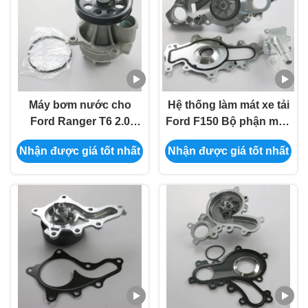
Máy bơm nước cho
Hệ thống làm mát xe tải
Ford Ranger T6 2.0
Ford F150 Bộ phận máy
2019-2023 Mô hình
bơm nước JB3Z8501-
Nhận được giá tốt nhất
Nhận được giá tốt nhất
JB3Z8501B &
AD
JB3Q8501AC