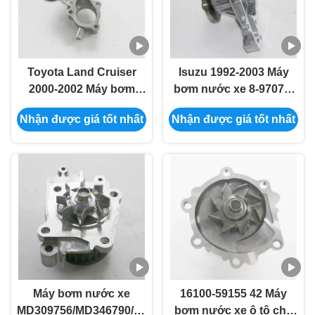
Toyota Land Cruiser
Isuzu 1992-2003 Máy
2000-2002 Máy bơm
bơm nước xe 8-97073-
nước xe 16100-
951-0/8-97109-676-0/8-
Nhận được giá tốt nhất
Nhận được giá tốt nhất
69545/16100-69395
97333-361-0/8-97313-
904-0
Máy bơm nước xe
16100-59155 42 Máy
MD309756/MD346790/GWM-
bơm nước xe ô tô cho