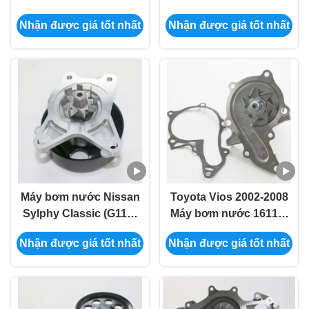
59A tương thích với
Toyota Prado 2002-2009
Nhận được giá tốt nhất
Nhận được giá tốt nhất
Mitsubishi Pajero 1999-
16100-59257
2007
Máy bơm nước Nissan
Toyota Vios 2002-2008
Sylphy Classic (G11Z)
Máy bơm nước 16110-
2006-2019 21010-
19135/16100-
Nhận được giá tốt nhất
Nhận được giá tốt nhất
EN225/21010-
19205/16100-19255
2773R/B1010-EN20B