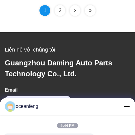
1
2
Liên hệ với chúng tôi
Guangzhou Daming Auto Parts
Technology Co., Ltd.
Email
13060618803@163.com
oceanfeng
Địa chỉ của tôi
5:44 PM