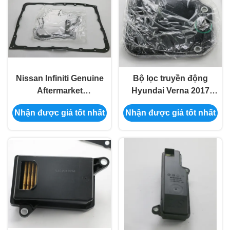
Nissan Infiniti Genuine
Bộ lọc truyền động
Aftermarket
Hyundai Verna 2017
Transmission Filter
Bắc Kinh 46321-
Nhận được giá tốt nhất
Nhận được giá tốt nhất
31705-X185D
23000/46321-23001