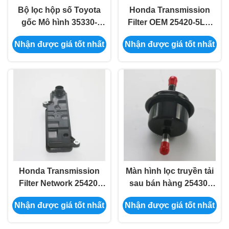
Bộ lọc hộp số Toyota
Honda Transmission
gốc Mô hình 35330-
Filter OEM 25420-5LJ-
28020/35330-58000
003 Sau bán hàng
Nhận được giá tốt nhất
Nhận được giá tốt nhất
CR1/CV1/RW1
Honda Transmission
Màn hình lọc truyền tải
Filter Network 25420-
sau bán hàng 25430-
5X9-003
PLR-003/25430-R5L-003
Nhận được giá tốt nhất
Nhận được giá tốt nhất