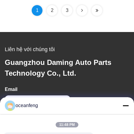
1
2
3
Liên hệ với chúng tôi
Guangzhou Daming Auto Parts
Technology Co., Ltd.
Email
13060618803@163.com
oceanfeng
Địa chỉ của tôi
11:48 PM