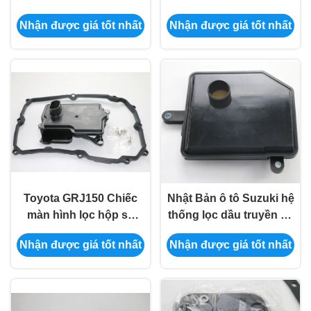
Transmission Filter
3JX0B/31728-3JX0A
Nhận được giá tốt nhất
Nhận được giá tốt nhất
Mesh Oil Grid 35330-
30020
Toyota GRJ150 Chiếc
Nhật Bản ô tô Suzuki hệ
màn hình lọc hộp số
thống lọc dầu truyền tải
phụ 35330-71010
26570-83E10
Nhận được giá tốt nhất
Nhận được giá tốt nhất